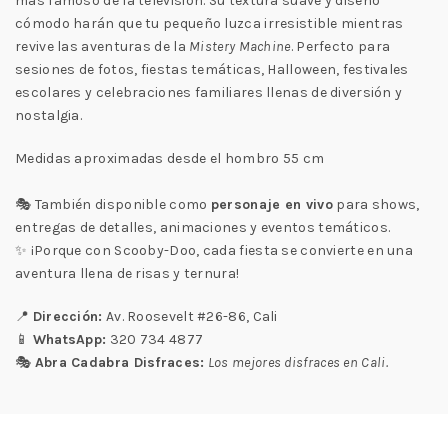
más famoso de la televisión. Su textura suave y diseño
cómodo harán que tu pequeño luzca irresistible mientras
revive las aventuras de la
Mistery Machine
. Perfecto para
sesiones de fotos, fiestas temáticas, Halloween, festivales
escolares y celebraciones familiares llenas de diversión y
nostalgia.
Medidas aproximadas desde el hombro 55 cm
🎭 También disponible como
personaje en vivo
para shows,
entregas de detalles, animaciones y eventos temáticos.
✨ ¡Porque con Scooby-Doo, cada fiesta se convierte en una
aventura llena de risas y ternura!
📍
Dirección:
Av. Roosevelt #26-86, Cali
📱
WhatsApp:
320 734 4877
🎭
Abra Cadabra Disfraces:
Los mejores disfraces en Cali.