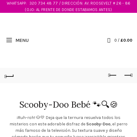
WHATSAPP:
320 734 48 77 / DIRECCIÓN: AV. ROOSEVELT # 26 - 86
(OJO: AL FRENTE DE DONDE ESTABAMOS ANTES)
0
/
£
0.00
Scooby-Doo Bebé 🐾🔍🍪
¡Ruh-roh! 🐶💛 Deja que la ternura resuelva todos los
misterios con este adorable disfraz de
Scooby-Doo
, el perro
más famoso de la televisión. Su textura suave y diseño
cómodo harán que tu pequeño luzca irresistible mientras