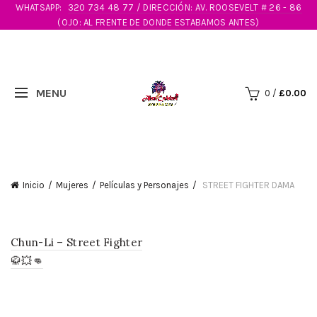
WHATSAPP:
320 734 48 77 / DIRECCIÓN: AV. ROOSEVELT # 26 - 86
(OJO: AL FRENTE DE DONDE ESTABAMOS ANTES)
0
/
£
0.00
Inicio
Mujeres
Películas y Personajes
STREET FIGHTER DAMA
Chun-Li – Street Fighter
🥋💥👊