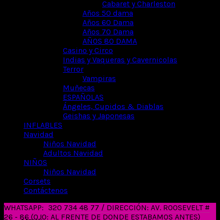
Cabaret y Charleston
Años 50 dama
Años 60 Dama
Años 70 Dama
AÑOS 80 DAMA
Casino y Circo
Indias y Vaqueras y Cavernicolas
Terror
Vampiras
Muñecas
ESPAÑOLAS
Ángeles, Cupidos & Diablas
Geishas y Japonesas
INFLABLES
Navidad
Niños Navidad
Adultos Navidad
NIÑOS
Niños Navidad
Corsets
Contáctenos
WHATSAPP:
320 734 48 77 / DIRECCIÓN: AV. ROOSEVELT #
26 - 86 (OJO: AL FRENTE DE DONDE ESTABAMOS ANTES)