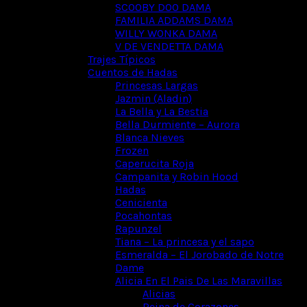
SCOOBY DOO DAMA
FAMILIA ADDAMS DAMA
WILLY WONKA DAMA
V DE VENDETTA DAMA
Trajes Típicos
Cuentos de Hadas
Princesas Largas
Jazmin (Aladin)
La Bella y La Bestia
Bella Durmiente – Aurora
Blanca Nieves
Frozen
Caperucita Roja
Campanita y Robin Hood
Hadas
Cenicienta
Pocahontas
Rapunzel
Tiana – La princesa y el sapo
Esmeralda – El Jorobado de Notre
Dame
Alicia En El Pais De Las Maravillas
Alicias
Reina de Corazones