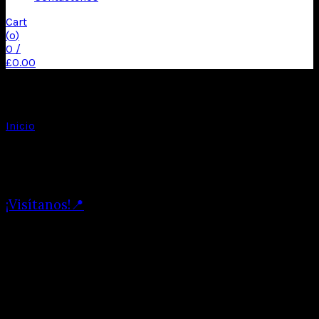
Cart
(
o
)
0
/
£
0.00
Tenemos mas de 200 Corsets a tu disposición para que
armes tus vestuarios preferidos!
Inicio
Corsets
Mostrando 1–32 de 44 resultados
¡Visítanos!📍