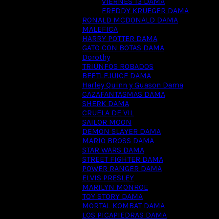
VIERNES 13 DAMA
FREDDY KRUEGER DAMA
RONALD MCDONALD DAMA
MALEFICA
HARRY POTTER DAMA
GATO CON BOTAS DAMA
Dorothy
TRIUNFOS ROBADOS
BEETLEJUICE DAMA
Harley Quinn y Guason Dama
CAZAFANTASMAS DAMA
SHERK DAMA
CRUELA DE VIL
SAILOR MOON
DEMON SLAYER DAMA
MARIO BROSS DAMA
STAR WARS DAMA
STREET FIGHTER DAMA
POWER RANGER DAMA
ELVIS PRESLEY
MARILYN MONROE
TOY STORY DAMA
MORTAL KOMBAT DAMA
LOS PICAPIEDRAS DAMA