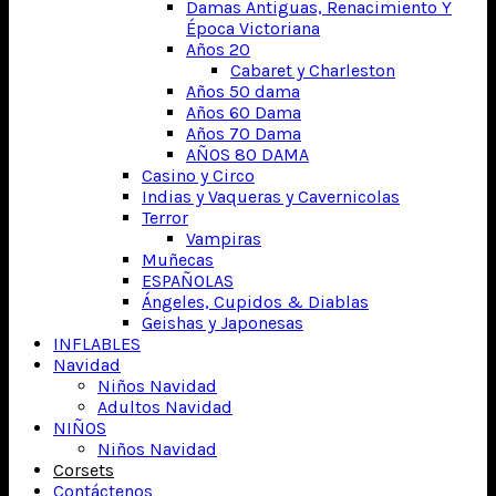
Damas Antiguas, Renacimiento Y
Época Victoriana
Años 20
Cabaret y Charleston
Años 50 dama
Años 60 Dama
Años 70 Dama
AÑOS 80 DAMA
Casino y Circo
Indias y Vaqueras y Cavernicolas
Terror
Vampiras
Muñecas
ESPAÑOLAS
Ángeles, Cupidos & Diablas
Geishas y Japonesas
INFLABLES
Navidad
Niños Navidad
Adultos Navidad
NIÑOS
Niños Navidad
Corsets
Contáctenos