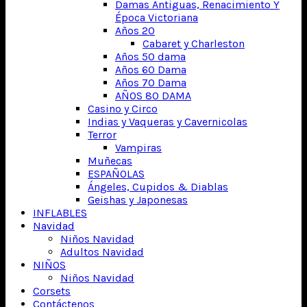
Damas Antiguas, Renacimiento Y
Época Victoriana
Años 20
Cabaret y Charleston
Años 50 dama
Años 60 Dama
Años 70 Dama
AÑOS 80 DAMA
Casino y Circo
Indias y Vaqueras y Cavernicolas
Terror
Vampiras
Muñecas
ESPAÑOLAS
Ángeles, Cupidos & Diablas
Geishas y Japonesas
INFLABLES
Navidad
Niños Navidad
Adultos Navidad
NIÑOS
Niños Navidad
Corsets
Contáctenos