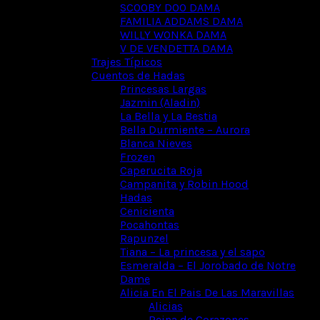
SCOOBY DOO DAMA
FAMILIA ADDAMS DAMA
WILLY WONKA DAMA
V DE VENDETTA DAMA
Trajes Típicos
Cuentos de Hadas
Princesas Largas
Jazmin (Aladin)
La Bella y La Bestia
Bella Durmiente – Aurora
Blanca Nieves
Frozen
Caperucita Roja
Campanita y Robin Hood
Hadas
Cenicienta
Pocahontas
Rapunzel
Tiana – La princesa y el sapo
Esmeralda – El Jorobado de Notre
Dame
Alicia En El Pais De Las Maravillas
Alicias
Reina de Corazones