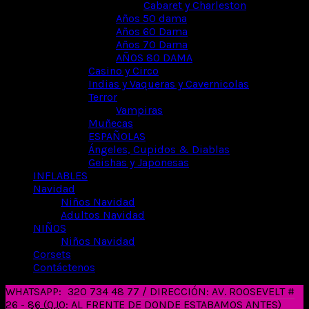
Cabaret y Charleston
Años 50 dama
Años 60 Dama
Años 70 Dama
AÑOS 80 DAMA
Casino y Circo
Indias y Vaqueras y Cavernicolas
Terror
Vampiras
Muñecas
ESPAÑOLAS
Ángeles, Cupidos & Diablas
Geishas y Japonesas
INFLABLES
Navidad
Niños Navidad
Adultos Navidad
NIÑOS
Niños Navidad
Corsets
Contáctenos
WHATSAPP:
320 734 48 77 / DIRECCIÓN: AV. ROOSEVELT #
26 - 86 (OJO: AL FRENTE DE DONDE ESTABAMOS ANTES)