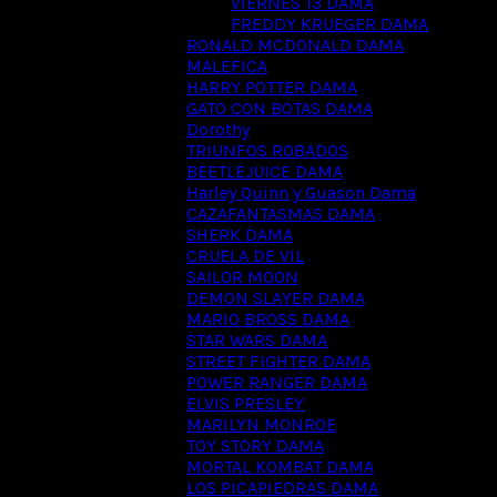
VIERNES 13 DAMA
FREDDY KRUEGER DAMA
RONALD MCDONALD DAMA
MALEFICA
HARRY POTTER DAMA
GATO CON BOTAS DAMA
Dorothy
TRIUNFOS ROBADOS
BEETLEJUICE DAMA
Harley Quinn y Guason Dama
CAZAFANTASMAS DAMA
SHERK DAMA
CRUELA DE VIL
SAILOR MOON
DEMON SLAYER DAMA
MARIO BROSS DAMA
STAR WARS DAMA
STREET FIGHTER DAMA
POWER RANGER DAMA
ELVIS PRESLEY
MARILYN MONROE
TOY STORY DAMA
MORTAL KOMBAT DAMA
LOS PICAPIEDRAS DAMA