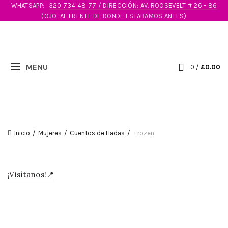
WHATSAPP:
320 734 48 77 / DIRECCIÓN: AV. ROOSEVELT # 26 - 86
(OJO: AL FRENTE DE DONDE ESTABAMOS ANTES)
0
/
£
0.00
Inicio
Mujeres
Cuentos de Hadas
Frozen
¡Visítanos!📍