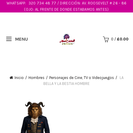
WHATSAPP:
320 734 48 77 / DIRECCIÓN: AV. ROOSEVELT # 26 - 86
(OJO: AL FRENTE DE DONDE ESTABAMOS ANTES)
0
/
£
0.00
Inicio
Hombres
Personajes de Cine, TV o Videojuegos
LA
BELLA Y LA BESTIA HOMBRE