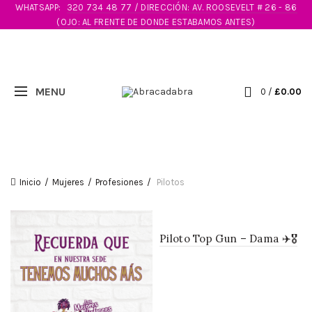
WHATSAPP:
320 734 48 77 / DIRECCIÓN: AV. ROOSEVELT # 26 - 86
(OJO: AL FRENTE DE DONDE ESTABAMOS ANTES)
0
/
£
0.00
Inicio
Mujeres
Profesiones
Pilotos
Piloto Top Gun – Dama ✈️🎖️