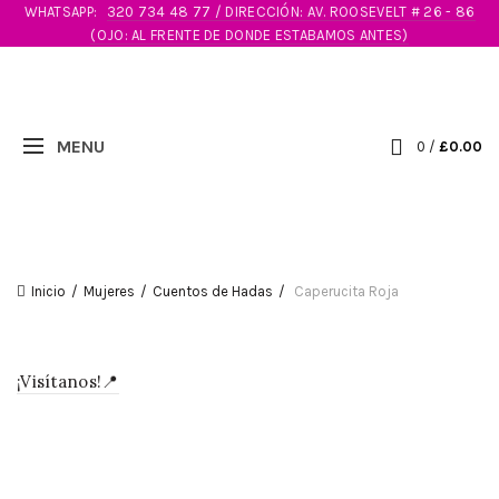
WHATSAPP:
320 734 48 77 / DIRECCIÓN: AV. ROOSEVELT # 26 - 86
(OJO: AL FRENTE DE DONDE ESTABAMOS ANTES)
0
/
£
0.00
Inicio
Mujeres
Cuentos de Hadas
Caperucita Roja
¡Visítanos!📍