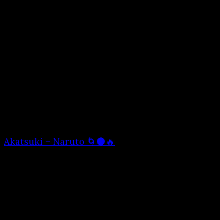
Akatsuki – Naruto 🌀🌑🔥