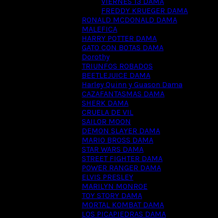
VIERNES 13 DAMA
FREDDY KRUEGER DAMA
RONALD MCDONALD DAMA
MALEFICA
HARRY POTTER DAMA
GATO CON BOTAS DAMA
Dorothy
TRIUNFOS ROBADOS
BEETLEJUICE DAMA
Harley Quinn y Guason Dama
CAZAFANTASMAS DAMA
SHERK DAMA
CRUELA DE VIL
SAILOR MOON
DEMON SLAYER DAMA
MARIO BROSS DAMA
STAR WARS DAMA
STREET FIGHTER DAMA
POWER RANGER DAMA
ELVIS PRESLEY
MARILYN MONROE
TOY STORY DAMA
MORTAL KOMBAT DAMA
LOS PICAPIEDRAS DAMA