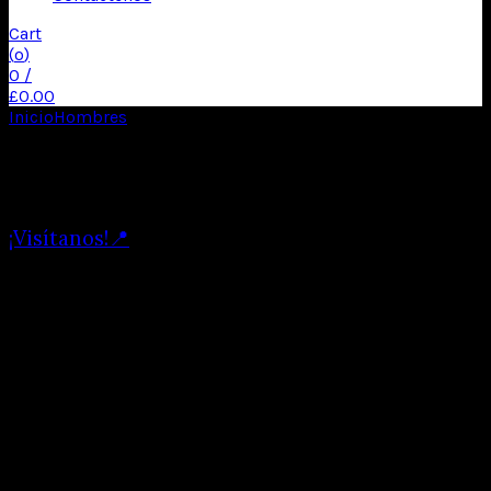
Cart
(
o
)
0
/
£
0.00
Inicio
Hombres
Personajes de Cine, TV o Videojuegos
Mostrando 1–32 de 89 resultados
¡Visítanos!📍