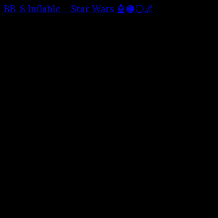
BB-8 Inflable – Star Wars 🤖🟠⚪🌌