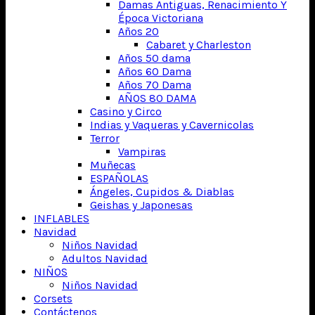
Damas Antiguas, Renacimiento Y
Época Victoriana
Años 20
Cabaret y Charleston
Años 50 dama
Años 60 Dama
Años 70 Dama
AÑOS 80 DAMA
Casino y Circo
Indias y Vaqueras y Cavernicolas
Terror
Vampiras
Muñecas
ESPAÑOLAS
Ángeles, Cupidos & Diablas
Geishas y Japonesas
INFLABLES
Navidad
Niños Navidad
Adultos Navidad
NIÑOS
Niños Navidad
Corsets
Contáctenos