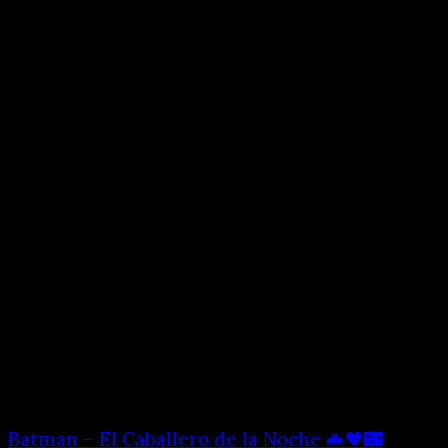
Batman – El Caballero de la Noche 🦇🖤🌃