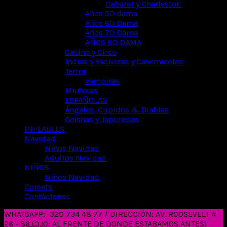
Cabaret y Charleston
Años 50 dama
Años 60 Dama
Años 70 Dama
AÑOS 80 DAMA
Casino y Circo
Indias y Vaqueras y Cavernicolas
Terror
Vampiras
Muñecas
ESPAÑOLAS
Ángeles, Cupidos & Diablas
Geishas y Japonesas
INFLABLES
Navidad
Niños Navidad
Adultos Navidad
NIÑOS
Niños Navidad
Corsets
Contáctenos
WHATSAPP:
320 734 48 77 / DIRECCIÓN: AV. ROOSEVELT #
26 - 86 (OJO: AL FRENTE DE DONDE ESTABAMOS ANTES)