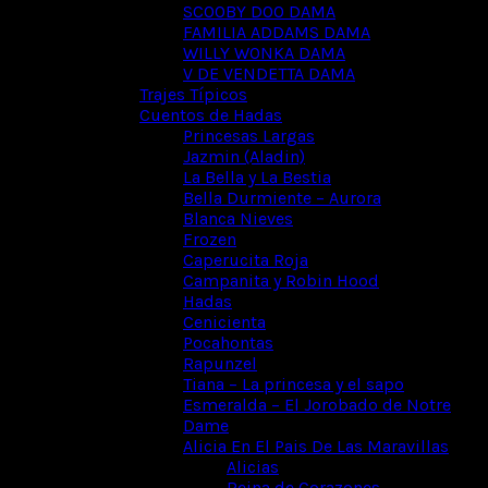
SCOOBY DOO DAMA
FAMILIA ADDAMS DAMA
WILLY WONKA DAMA
V DE VENDETTA DAMA
Trajes Típicos
Cuentos de Hadas
Princesas Largas
Jazmin (Aladin)
La Bella y La Bestia
Bella Durmiente – Aurora
Blanca Nieves
Frozen
Caperucita Roja
Campanita y Robin Hood
Hadas
Cenicienta
Pocahontas
Rapunzel
Tiana – La princesa y el sapo
Esmeralda – El Jorobado de Notre
Dame
Alicia En El Pais De Las Maravillas
Alicias
Reina de Corazones