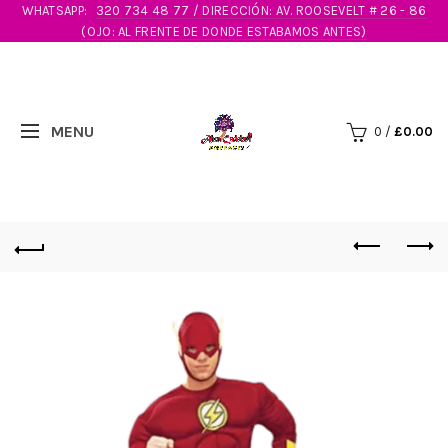
WHATSAPP:
320 734 48 77 / DIRECCIÓN: AV. ROOSEVELT # 26 - 86
(OJO: AL FRENTE DE DONDE ESTABAMOS ANTES)
0
/
£
0.00