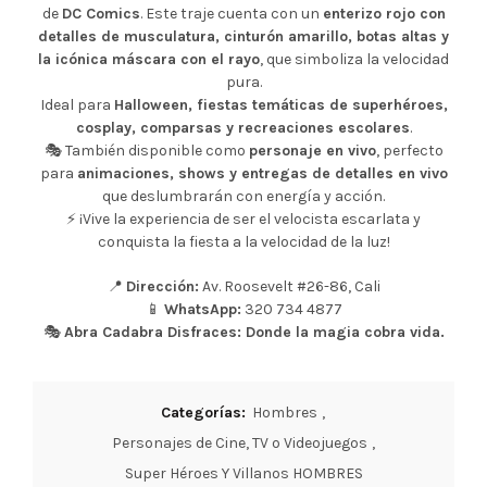
de
DC Comics
. Este traje cuenta con un
enterizo rojo con
detalles de musculatura, cinturón amarillo, botas altas y
la icónica máscara con el rayo
, que simboliza la velocidad
pura.
Ideal para
Halloween, fiestas temáticas de superhéroes,
cosplay, comparsas y recreaciones escolares
.
🎭 También disponible como
personaje en vivo
, perfecto
para
animaciones, shows y entregas de detalles en vivo
que deslumbrarán con energía y acción.
⚡ ¡Vive la experiencia de ser el velocista escarlata y
conquista la fiesta a la velocidad de la luz!
📍
Dirección:
Av. Roosevelt #26-86, Cali
📱
WhatsApp:
320 734 4877
🎭
Abra Cadabra Disfraces: Donde la magia cobra vida.
Categorías:
Hombres
,
Personajes de Cine, TV o Videojuegos
,
Super Héroes Y Villanos HOMBRES