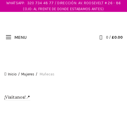
WHATSAPP:
320 734 48 77 / DIRECCIÓN: AV. ROOSEVELT # 26 - 86
(OJO: AL FRENTE DE DONDE ESTABAMOS ANTES)
0
/
£
0.00
Inicio
Mujeres
Muñecas
¡Visítanos!📍