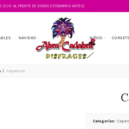
86 (OJO: AL FRENTE DE DONDE ESTABAMOS ANTES)
ABLES
NAVIDAD
NIÑOS
CORSET
a
Caperucita
C
Categorías:
Caperu