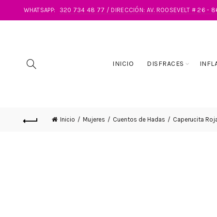
WHATSAPP:
320 734 48 77 / DIRECCIÓN: AV. ROOSEVELT # 26 - 
INICIO
DISFRACES
INFL
Inicio
Mujeres
Cuentos de Hadas
Caperucita Roj