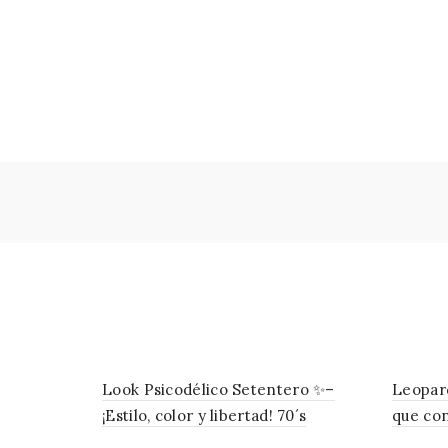
Look Psicodélico Setentero ✨–
Leopard
¡Estilo, color y libertad! 70´s
que con