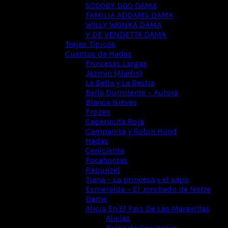
SCOOBY DOO DAMA
FAMILIA ADDAMS DAMA
WILLY WONKA DAMA
V DE VENDETTA DAMA
Trajes Típicos
Cuentos de Hadas
Princesas Largas
Jazmin (Aladin)
La Bella y La Bestia
Bella Durmiente – Aurora
Blanca Nieves
Frozen
Caperucita Roja
Campanita y Robin Hood
Hadas
Cenicienta
Pocahontas
Rapunzel
Tiana – La princesa y el sapo
Esmeralda – El Jorobado de Notre
Dame
Alicia En El Pais De Las Maravillas
Alicias
Reina de Corazones