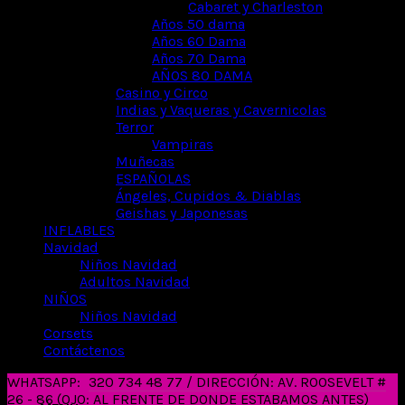
Cabaret y Charleston
Años 50 dama
Años 60 Dama
Años 70 Dama
AÑOS 80 DAMA
Casino y Circo
Indias y Vaqueras y Cavernicolas
Terror
Vampiras
Muñecas
ESPAÑOLAS
Ángeles, Cupidos & Diablas
Geishas y Japonesas
INFLABLES
Navidad
Niños Navidad
Adultos Navidad
NIÑOS
Niños Navidad
Corsets
Contáctenos
WHATSAPP:
320 734 48 77 / DIRECCIÓN: AV. ROOSEVELT #
26 - 86 (OJO: AL FRENTE DE DONDE ESTABAMOS ANTES)