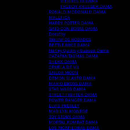
VIERNES 13 DAMA
FREDDY KRUEGER DAMA
RONALD MCDONALD DAMA
MALEFICA
HARRY POTTER DAMA
GATO CON BOTAS DAMA
Dorothy
TRIUNFOS ROBADOS
BEETLEJUICE DAMA
Harley Quinn y Guason Dama
CAZAFANTASMAS DAMA
SHERK DAMA
CRUELA DE VIL
SAILOR MOON
DEMON SLAYER DAMA
MARIO BROSS DAMA
STAR WARS DAMA
STREET FIGHTER DAMA
POWER RANGER DAMA
ELVIS PRESLEY
MARILYN MONROE
TOY STORY DAMA
MORTAL KOMBAT DAMA
LOS PICAPIEDRAS DAMA