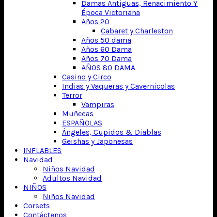
Damas Antiguas, Renacimiento Y
Época Victoriana
Años 20
Cabaret y Charleston
Años 50 dama
Años 60 Dama
Años 70 Dama
AÑOS 80 DAMA
Casino y Circo
Indias y Vaqueras y Cavernicolas
Terror
Vampiras
Muñecas
ESPAÑOLAS
Ángeles, Cupidos & Diablas
Geishas y Japonesas
INFLABLES
Navidad
Niños Navidad
Adultos Navidad
NIÑOS
Niños Navidad
Corsets
Contáctenos