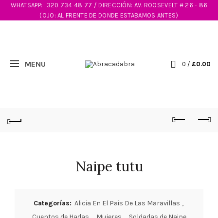
WHATSAPP:
320 734 48 77 / DIRECCIÓN: AV. ROOSEVELT # 26 - 86
(OJO: AL FRENTE DE DONDE ESTABAMOS ANTES)
0
/
£
0.00
Naipe tutu
Categorías:
Alicia En El Pais De Las Maravillas
,
Cuentos de Hadas
,
Mujeres
,
Soldadas de Naipe