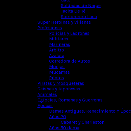
Soldadas de Naipe
Tacita De Té
Sombrerero Loco
Super Heroinas y Villanas
Profesiones
Policias y Ladrones
Militares
Marineras
Arbitro
Azafata
Corredora de Autos
Monjas
Mucamas
Pilotos
Piratas y Mosqueteras
Geishas y Japonesas
Animales
Egipcias, Romanas y Guerreras
Epocas
Damas Antiguas, Renacimiento Y Época
Años 20
Cabaret y Charleston
Años 50 dama