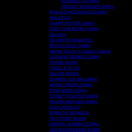
VIERNES 13 DAMA
FREDDY KRUEGER DAMA
RONALD MCDONALD DAMA
MALEFICA
HARRY POTTER DAMA
GATO CON BOTAS DAMA
Dorothy
TRIUNFOS ROBADOS
BEETLEJUICE DAMA
Harley Quinn y Guason Dama
CAZAFANTASMAS DAMA
SHERK DAMA
CRUELA DE VIL
SAILOR MOON
DEMON SLAYER DAMA
MARIO BROSS DAMA
STAR WARS DAMA
STREET FIGHTER DAMA
POWER RANGER DAMA
ELVIS PRESLEY
MARILYN MONROE
TOY STORY DAMA
MORTAL KOMBAT DAMA
LOS PICAPIEDRAS DAMA