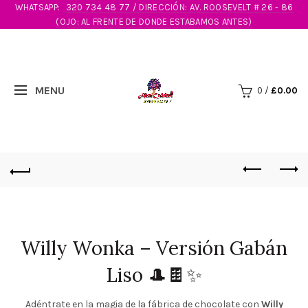
WHATSAPP:
320 734 48 77 / DIRECCIÓN: AV. ROOSEVELT # 26 - 86
(OJO: AL FRENTE DE DONDE ESTABAMOS ANTES)
0
/
£
0.00
Willy Wonka – Versión Gabán
Liso 🎩🍫✨
Adéntrate en la magia de la fábrica de chocolate con
Willy