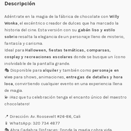
Descripción
Adéntrate en la magia de la fábrica de chocolate con
Willy
Wonka
, el excéntrico creador de dulces que ha marcado la
historia del cine. Esta versión con su
gabán liso y estilo
sobrio
resalta la elegancia de un personaje lleno de misterio,
fantasía y carisma.
Ideal para
Halloween, fiestas temáticas, comparsas,
cosplay y recreaciones escolares
donde se busque un ícono
inolvidable de la pantalla grande.
🎭 Disponible para
alquiler
y también como
personaje en
vivo
para shows, animaciones,
entregas de detalles y hora
loca
, convirtiendo cualquier evento en una experiencia llena
de magia.
💫 ¡Haz que tu celebración tenga el encanto único del maestro
chocolatero!
📍 Dirección: Av. Roosevelt #26-86, Cali
📱 WhatsApp: 320 734 4877
🎭 Abra Cadabra Disfraces: Donde la magia cobra vida.