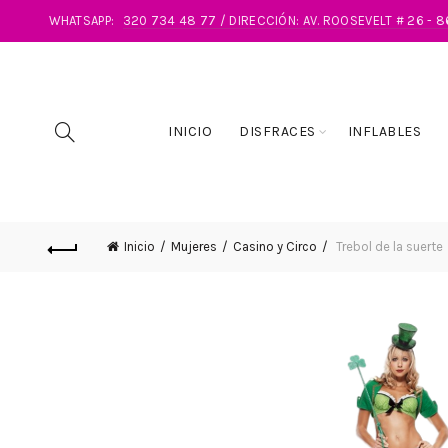
WHATSAPP:
320 734 48 77 / DIRECCIÓN: AV. ROOSEVELT # 26 - 
INICIO
DISFRACES
INFLABLES
Inicio
Mujeres
Casino y Circo
Trebol de la suerte