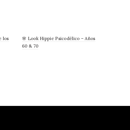
e los
🌸 Look Hippie Psicodélico – Años
🌼 Vestido
60 & 70
Años 60 & 