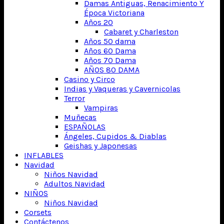
Damas Antiguas, Renacimiento Y
Época Victoriana
Años 20
Cabaret y Charleston
Años 50 dama
Años 60 Dama
Años 70 Dama
AÑOS 80 DAMA
Casino y Circo
Indias y Vaqueras y Cavernicolas
Terror
Vampiras
Muñecas
ESPAÑOLAS
Ángeles, Cupidos & Diablas
Geishas y Japonesas
INFLABLES
Navidad
Niños Navidad
Adultos Navidad
NIÑOS
Niños Navidad
Corsets
Contáctenos