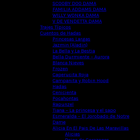
SCOOBY DOO DAMA
FAMILIA ADDAMS DAMA
WILLY WONKA DAMA
V DE VENDETTA DAMA
Trajes Típicos
Cuentos de Hadas
Princesas Largas
Jazmin (Aladin)
La Bella y La Bestia
Bella Durmiente – Aurora
Blanca Nieves
Frozen
Caperucita Roja
Campanita y Robin Hood
Hadas
Cenicienta
Pocahontas
Rapunzel
Tiana – La princesa y el sapo
Esmeralda – El Jorobado de Notre
Dame
Alicia En El Pais De Las Maravillas
Alicias
Reina de Corazones