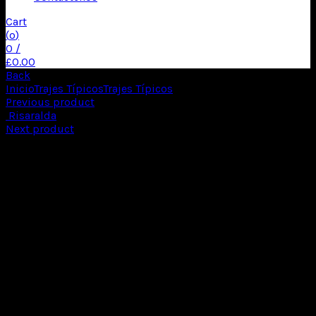
Cart
(
o
)
0
/
£
0.00
Back
Inicio
Trajes Típicos
Trajes Típicos
Traje Típico 3
Previous product
Risaralda
Next product