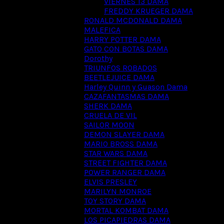
VIERNES 13 DAMA
FREDDY KRUEGER DAMA
RONALD MCDONALD DAMA
MALEFICA
HARRY POTTER DAMA
GATO CON BOTAS DAMA
Dorothy
TRIUNFOS ROBADOS
BEETLEJUICE DAMA
Harley Quinn y Guason Dama
CAZAFANTASMAS DAMA
SHERK DAMA
CRUELA DE VIL
SAILOR MOON
DEMON SLAYER DAMA
MARIO BROSS DAMA
STAR WARS DAMA
STREET FIGHTER DAMA
POWER RANGER DAMA
ELVIS PRESLEY
MARILYN MONROE
TOY STORY DAMA
MORTAL KOMBAT DAMA
LOS PICAPIEDRAS DAMA