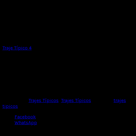
Traje Típico 4
Traje Típico 3
Categorías:
Trajes Típicos
,
Trajes Típicos
Etiqueta:
trajes
tipicos
Facebook
WhatsApp
Productos relacionados