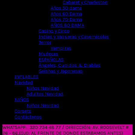
Cabaret y Charleston
Años 50 dama
Años 60 Dama
Años 70 Dama
AÑOS 80 DAMA
Casino y Circo
Indias y Vaqueras y Cavernicolas
Terror
Vampiras
Muñecas
ESPAÑOLAS
Ángeles, Cupidos & Diablas
Geishas y Japonesas
INFLABLES
Navidad
Niños Navidad
Adultos Navidad
NIÑOS
Niños Navidad
Corsets
Contáctenos
WHATSAPP:
320 734 48 77 / DIRECCIÓN: AV. ROOSEVELT #
26 - 86 (OJO: AL FRENTE DE DONDE ESTABAMOS ANTES)