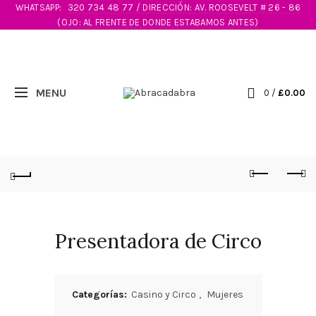
WHATSAPP:
320 734 48 77 / DIRECCIÓN: AV. ROOSEVELT # 26 - 86
(OJO: AL FRENTE DE DONDE ESTABAMOS ANTES)
0
/
£
0.00
Presentadora de Circo
Categorías:
Casino y Circo
,
Mujeres