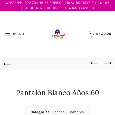
WHATSAPP:
320 734 48 77 / DIRECCIÓN: AV. ROOSEVELT # 26 - 86
(OJO: AL FRENTE DE DONDE ESTABAMOS ANTES)
0
/
£
0.00
Pantalón Blanco Años 60
Categorías:
Epocas
,
Hombres