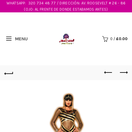
WHATSAPP:
320 734 48 77 / DIRECCIÓN: AV. ROOSEVELT # 26 - 86
(OJO: AL FRENTE DE DONDE ESTABAMOS ANTES)
0
/
£
0.00