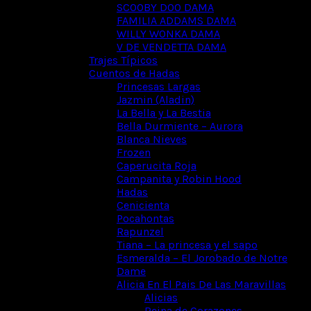
SCOOBY DOO DAMA
FAMILIA ADDAMS DAMA
WILLY WONKA DAMA
V DE VENDETTA DAMA
Trajes Típicos
Cuentos de Hadas
Princesas Largas
Jazmin (Aladin)
La Bella y La Bestia
Bella Durmiente – Aurora
Blanca Nieves
Frozen
Caperucita Roja
Campanita y Robin Hood
Hadas
Cenicienta
Pocahontas
Rapunzel
Tiana – La princesa y el sapo
Esmeralda – El Jorobado de Notre
Dame
Alicia En El Pais De Las Maravillas
Alicias
Reina de Corazones