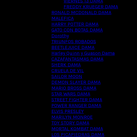
VIERNES 13 DAMA
FREDDY KRUEGER DAMA
RONALD MCDONALD DAMA
MALEFICA
HARRY POTTER DAMA
GATO CON BOTAS DAMA
Dorothy
TRIUNFOS ROBADOS
BEETLEJUICE DAMA
Harley Quinn y Guason Dama
CAZAFANTASMAS DAMA
SHERK DAMA
CRUELA DE VIL
SAILOR MOON
DEMON SLAYER DAMA
MARIO BROSS DAMA
STAR WARS DAMA
STREET FIGHTER DAMA
POWER RANGER DAMA
ELVIS PRESLEY
MARILYN MONROE
TOY STORY DAMA
MORTAL KOMBAT DAMA
LOS PICAPIEDRAS DAMA