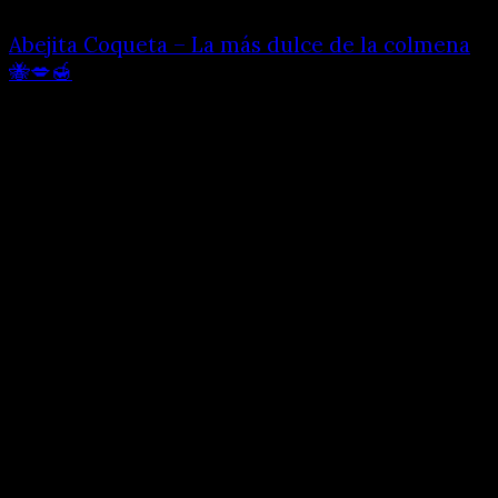
Abejita Coqueta – La más dulce de la colmena
🐝💋🍯