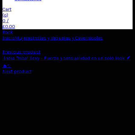
Cart
(
o
)
0
/
£
0.00
Back
Inicio
Mujeres
Indias y Vaqueras y Cavernicolas
India Tribal
Elegante – Fuerza ancestral con estilo moderno 🪶❄️✨
Previous product
India Tribal Sexy – Fuerza y sensualidad en un solo look 🪶
🔥✨
Next product