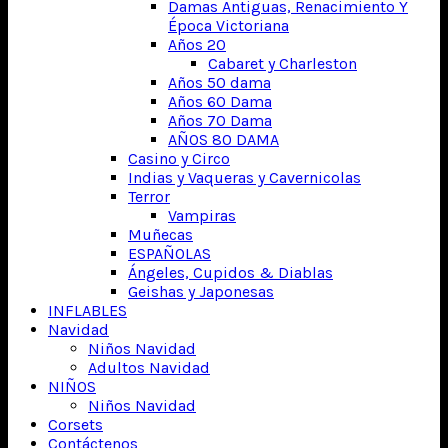
Damas Antiguas, Renacimiento Y
Época Victoriana
Años 20
Cabaret y Charleston
Años 50 dama
Años 60 Dama
Años 70 Dama
AÑOS 80 DAMA
Casino y Circo
Indias y Vaqueras y Cavernicolas
Terror
Vampiras
Muñecas
ESPAÑOLAS
Ángeles, Cupidos & Diablas
Geishas y Japonesas
INFLABLES
Navidad
Niños Navidad
Adultos Navidad
NIÑOS
Niños Navidad
Corsets
Contáctenos