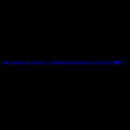
Vampiresa de Época – Elegancia oscura con misterio 🦇🕯️✨
India Tribal Elegante –
Fuerza ancestral con estilo
moderno 🪶❄️✨