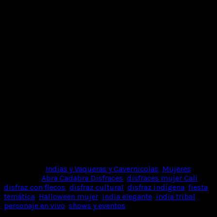
Impresiona con este
disfraz de india para mujer
, en tonos
grises con detalles de flecos, perlas turquesa y acabados
de peluche que evocan la fuerza y misticismo de las tribus
ancestrales. Su diseño femenino y ajustado mezcla lo
tradicional con lo sensual
, ideal para quienes buscan
destacar con un look llamativo y diferente.
Perfecto para
Halloween, fiestas temáticas, comparsas,
eventos culturales o shows en vivo
.
✨ También disponible como
personaje en vivo
, ideal para
activaciones de marca, entregas de detalles y celebraciones
especiales.
💫 Conviértete en la
india más imponente de la fiesta
y
sorprende con tu espíritu libre y poderoso.
📍
Visítanos en Av. Roosevelt #26-86, Cali
📱
WhatsApp: 320 734 4877
🎭
Abra Cadabra Disfraces: Donde la magia cobra vida.
Categorías:
Indias y Vaqueras y Cavernicolas
,
Mujeres
Etiquetas:
Abra Cadabra Disfraces
,
disfraces mujer Cali
,
disfraz con flecos
,
disfraz cultural
,
disfraz indígena
,
fiesta
temática
,
Halloween mujer
,
india elegante
,
india tribal
,
personaje en vivo
,
shows y eventos