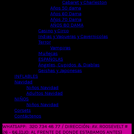
Cabaret y Charleston
Años 50 dama
Años 60 Dama
Años 70 Dama
AÑOS 80 DAMA
Casino y Circo
Indias y Vaqueras y Cavernicolas
Terror
Vampiras
Muñecas
ESPAÑOLAS
Ángeles, Cupidos & Diablas
Geishas y Japonesas
INFLABLES
Navidad
Niños Navidad
Adultos Navidad
NIÑOS
Niños Navidad
Corsets
Contáctenos
WHATSAPP:
320 734 48 77 / DIRECCIÓN: AV. ROOSEVELT #
26 - 86 (OJO: AL FRENTE DE DONDE ESTABAMOS ANTES)