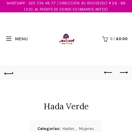
WHATSAPP:
320 734 48 77 / DIRECCIÓN: AV. ROOSEVELT # 26 - 86
(OJO: AL FRENTE DE DONDE ESTABAMOS ANTES)
0
/
£
0.00
Hada Verde
Categorías:
Hadas
,
Mujeres