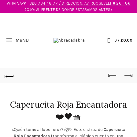
WHATSAPP:
320 734 48 77 / DIRECCIÓN: AV. ROOSEVELT # 26 - 86
(OJO: AL FRENTE DE DONDE ESTABAMOS ANTES)
0
/
£
0.00
Caperucita Roja Encantadora
❤️🖤🧺
¿Quién teme al lobo feroz? 🐺✨ Este disfraz de
Caperucita
Roja Encantadora
transforma el clásico cuento en una