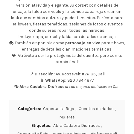
versión atrevida y elegante. Su corset con detalles de
encaje, la falda con vuelo y la icónica capa roja crean un
look que combina dulzura y poder femenino. Perfecto para
Halloween, fiestas temáticas, sesiones de fotos o eventos
donde quieras robar todas las miradas.
Incluye capa, corset y falda con detalles de encaje.
🎭 También disponible como
personaje en vivo
para shows,
entregas de detalles o animaciones temáticas.
❤️ ¡Atrévete a ser la protagonista del cuento… pero con tu
propio final!
📍
Dirección:
Av. Roosevelt #26-86, Cali
📱
WhatsApp:
320 734 4877
🎭
Abra Cadabra Disfraces:
Los mejores disfraces en Cali.
Categorías:
Caperucita Roja
,
Cuentos de Hadas
,
Mujeres
Etiquetas:
Abra Cadabra Disfraces
,
Caperucita Roja
,
cuentos clásicos
,
disfraces cali