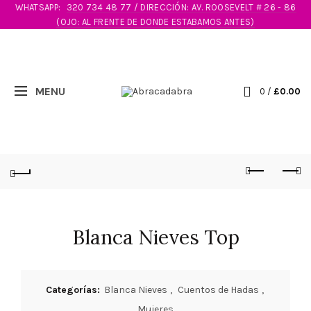
WHATSAPP:
320 734 48 77 / DIRECCIÓN: AV. ROOSEVELT # 26 - 86
(OJO: AL FRENTE DE DONDE ESTABAMOS ANTES)
0
/
£
0.00
Blanca Nieves Top
Categorías:
Blanca Nieves
,
Cuentos de Hadas
,
Mujeres