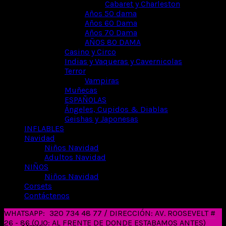
Cabaret y Charleston
Años 50 dama
Años 60 Dama
Años 70 Dama
AÑOS 80 DAMA
Casino y Circo
Indias y Vaqueras y Cavernicolas
Terror
Vampiras
Muñecas
ESPAÑOLAS
Ángeles, Cupidos & Diablas
Geishas y Japonesas
INFLABLES
Navidad
Niños Navidad
Adultos Navidad
NIÑOS
Niños Navidad
Corsets
Contáctenos
WHATSAPP:
320 734 48 77 / DIRECCIÓN: AV. ROOSEVELT #
26 - 86 (OJO: AL FRENTE DE DONDE ESTABAMOS ANTES)