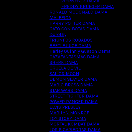
VIERNES 13 DAMA
FREDDY KRUEGER DAMA
RONALD MCDONALD DAMA
MALEFICA
HARRY POTTER DAMA
GATO CON BOTAS DAMA
Dorothy
TRIUNFOS ROBADOS
BEETLEJUICE DAMA
Harley Quinn y Guason Dama
CAZAFANTASMAS DAMA
SHERK DAMA
CRUELA DE VIL
SAILOR MOON
DEMON SLAYER DAMA
MARIO BROSS DAMA
STAR WARS DAMA
STREET FIGHTER DAMA
POWER RANGER DAMA
ELVIS PRESLEY
MARILYN MONROE
TOY STORY DAMA
MORTAL KOMBAT DAMA
LOS PICAPIEDRAS DAMA