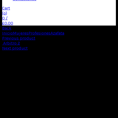
Cart
(
o
)
0
/
£
0.00
Back
Inicio
Mujeres
Profesiones
Azafata
Azafata 1
Previous product
Arbitro 2
Next product