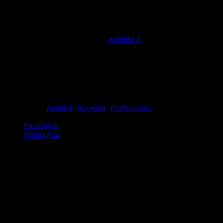
Azafata 2
Azafata 1
Categorías:
Azafata
,
Mujeres
,
Profesiones
Facebook
WhatsApp
Productos relacionados