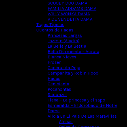
SCOOBY DOO DAMA
FAMILIA ADDAMS DAMA
WILLY WONKA DAMA
V DE VENDETTA DAMA
Trajes Típicos
Cuentos de Hadas
Princesas Largas
Jazmin (Aladin)
La Bella y La Bestia
Bella Durmiente – Aurora
Blanca Nieves
Frozen
Caperucita Roja
Campanita y Robin Hood
Hadas
Cenicienta
Pocahontas
Rapunzel
Tiana – La princesa y el sapo
Esmeralda – El Jorobado de Notre
Dame
Alicia En El Pais De Las Maravillas
Alicias
Reina de Corazones