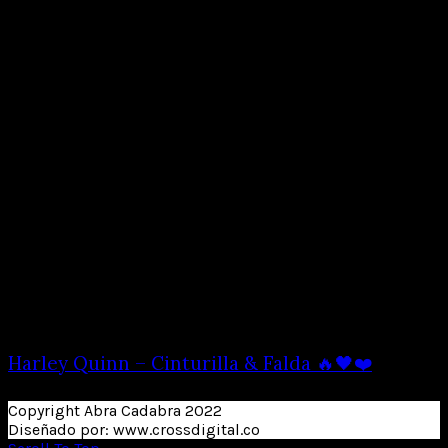
Harley Quinn – Cinturilla & Falda 🔥🖤❤️
Copyright Abra Cadabra 2022
Diseñado por: www.crossdigital.co