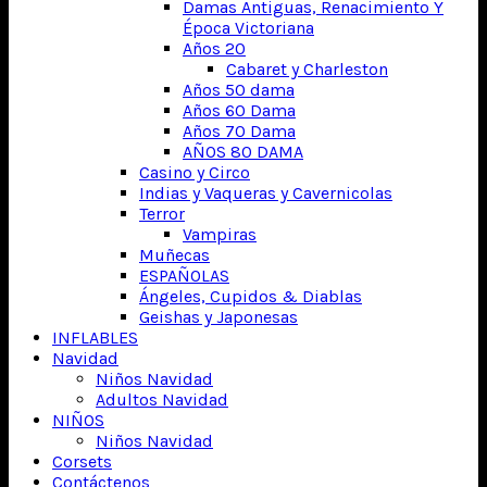
Damas Antiguas, Renacimiento Y
Época Victoriana
Años 20
Cabaret y Charleston
Años 50 dama
Años 60 Dama
Años 70 Dama
AÑOS 80 DAMA
Casino y Circo
Indias y Vaqueras y Cavernicolas
Terror
Vampiras
Muñecas
ESPAÑOLAS
Ángeles, Cupidos & Diablas
Geishas y Japonesas
INFLABLES
Navidad
Niños Navidad
Adultos Navidad
NIÑOS
Niños Navidad
Corsets
Contáctenos