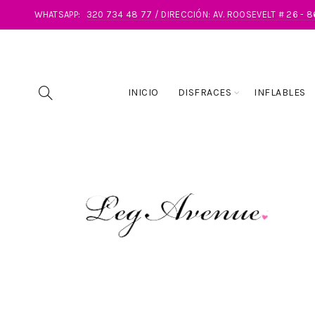
WHATSAPP:
320 734 48 77 / DIRECCIÓN: AV. ROOSEVELT # 26 - 
INICIO
DISFRACES
INFLABLES