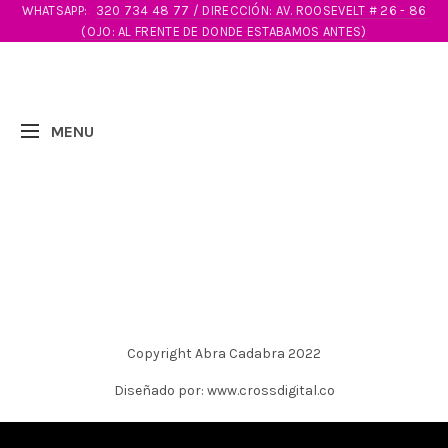
WHATSAPP:
320 734 48 77 / DIRECCIÓN: AV. ROOSEVELT # 26 - 86
(OJO: AL FRENTE DE DONDE ESTABAMOS ANTES)
Copyright Abra Cadabra 2022
Diseñado por: www.crossdigital.co