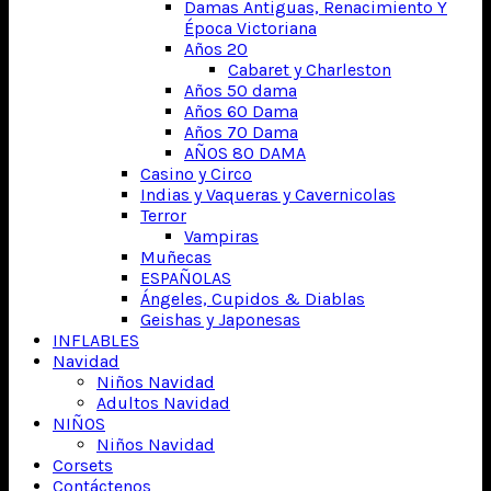
Damas Antiguas, Renacimiento Y
Época Victoriana
Años 20
Cabaret y Charleston
Años 50 dama
Años 60 Dama
Años 70 Dama
AÑOS 80 DAMA
Casino y Circo
Indias y Vaqueras y Cavernicolas
Terror
Vampiras
Muñecas
ESPAÑOLAS
Ángeles, Cupidos & Diablas
Geishas y Japonesas
INFLABLES
Navidad
Niños Navidad
Adultos Navidad
NIÑOS
Niños Navidad
Corsets
Contáctenos