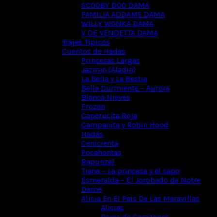
SCOOBY DOO DAMA
FAMILIA ADDAMS DAMA
WILLY WONKA DAMA
V DE VENDETTA DAMA
Trajes Típicos
Cuentos de Hadas
Princesas Largas
Jazmin (Aladin)
La Bella y La Bestia
Bella Durmiente – Aurora
Blanca Nieves
Frozen
Caperucita Roja
Campanita y Robin Hood
Hadas
Cenicienta
Pocahontas
Rapunzel
Tiana – La princesa y el sapo
Esmeralda – El Jorobado de Notre
Dame
Alicia En El Pais De Las Maravillas
Alicias
Reina de Corazones