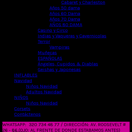
Cabaret y Charleston
Años 50 dama
Años 60 Dama
Años 70 Dama
AÑOS 80 DAMA
Casino y Circo
Indias y Vaqueras y Cavernicolas
Terror
Vampiras
Muñecas
ESPAÑOLAS
Ángeles, Cupidos & Diablas
Geishas y Japonesas
INFLABLES
Navidad
Niños Navidad
Adultos Navidad
NIÑOS
Niños Navidad
Corsets
Contáctenos
WHATSAPP:
320 734 48 77 / DIRECCIÓN: AV. ROOSEVELT #
26 - 86 (OJO: AL FRENTE DE DONDE ESTABAMOS ANTES)