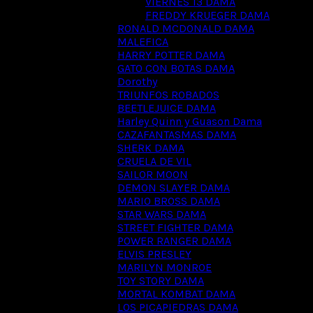
VIERNES 13 DAMA
FREDDY KRUEGER DAMA
RONALD MCDONALD DAMA
MALEFICA
HARRY POTTER DAMA
GATO CON BOTAS DAMA
Dorothy
TRIUNFOS ROBADOS
BEETLEJUICE DAMA
Harley Quinn y Guason Dama
CAZAFANTASMAS DAMA
SHERK DAMA
CRUELA DE VIL
SAILOR MOON
DEMON SLAYER DAMA
MARIO BROSS DAMA
STAR WARS DAMA
STREET FIGHTER DAMA
POWER RANGER DAMA
ELVIS PRESLEY
MARILYN MONROE
TOY STORY DAMA
MORTAL KOMBAT DAMA
LOS PICAPIEDRAS DAMA