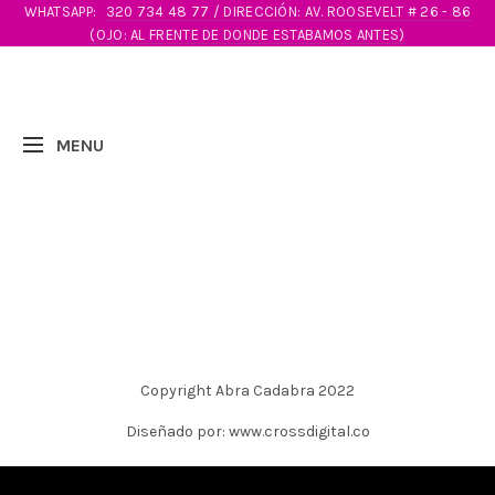
WHATSAPP:
320 734 48 77 / DIRECCIÓN: AV. ROOSEVELT # 26 - 86
(OJO: AL FRENTE DE DONDE ESTABAMOS ANTES)
Copyright Abra Cadabra 2022
Diseñado por: www.crossdigital.co