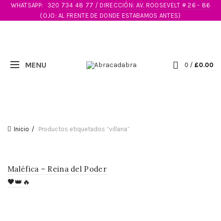
WHATSAPP:
320 734 48 77 / DIRECCIÓN: AV. ROOSEVELT # 26 - 86
(OJO: AL FRENTE DE DONDE ESTABAMOS ANTES)
0
/
£
0.00
Inicio
Productos etiquetados “villana”
Maléfica – Reina del Poder
🖤👑🔥