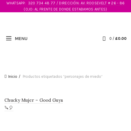
WHATSAPP:
320 734 48 77 / DIRECCIÓN: AV. ROOSEVELT # 26 - 86
(OJO: AL FRENTE DE DONDE ESTABAMOS ANTES)
0
/
£
0.00
Inicio
Productos etiquetados “personajes de miedo”
Chucky Mujer – Good Guys
🔪🎈