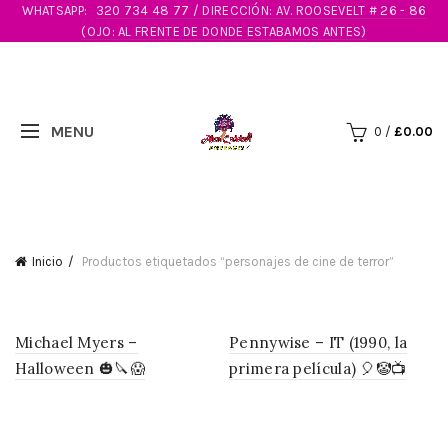
WHATSAPP:
320 734 48 77 / DIRECCIÓN: AV. ROOSEVELT # 26 - 86
(OJO: AL FRENTE DE DONDE ESTABAMOS ANTES)
0
/
£
0.00
Inicio
Productos etiquetados “personajes de cine de terror”
Michael Myers –
Pennywise – IT (1990, la
Halloween 🎃🔪😱
primera película) 🎈🤡📺