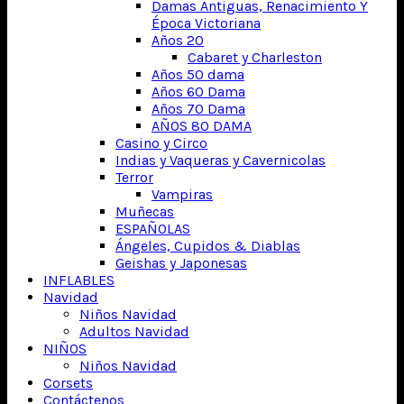
Damas Antiguas, Renacimiento Y
Época Victoriana
Años 20
Cabaret y Charleston
Años 50 dama
Años 60 Dama
Años 70 Dama
AÑOS 80 DAMA
Casino y Circo
Indias y Vaqueras y Cavernicolas
Terror
Vampiras
Muñecas
ESPAÑOLAS
Ángeles, Cupidos & Diablas
Geishas y Japonesas
INFLABLES
Navidad
Niños Navidad
Adultos Navidad
NIÑOS
Niños Navidad
Corsets
Contáctenos