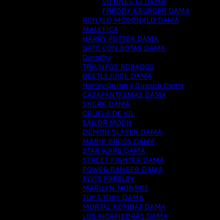
VIERNES 13 DAMA
FREDDY KRUEGER DAMA
RONALD MCDONALD DAMA
MALEFICA
HARRY POTTER DAMA
GATO CON BOTAS DAMA
Dorothy
TRIUNFOS ROBADOS
BEETLEJUICE DAMA
Harley Quinn y Guason Dama
CAZAFANTASMAS DAMA
SHERK DAMA
CRUELA DE VIL
SAILOR MOON
DEMON SLAYER DAMA
MARIO BROSS DAMA
STAR WARS DAMA
STREET FIGHTER DAMA
POWER RANGER DAMA
ELVIS PRESLEY
MARILYN MONROE
TOY STORY DAMA
MORTAL KOMBAT DAMA
LOS PICAPIEDRAS DAMA