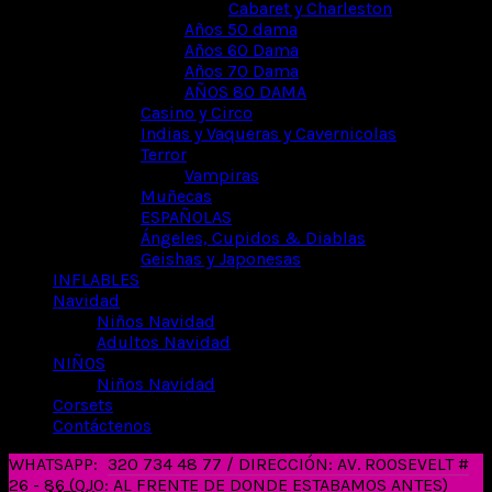
Cabaret y Charleston
Años 50 dama
Años 60 Dama
Años 70 Dama
AÑOS 80 DAMA
Casino y Circo
Indias y Vaqueras y Cavernicolas
Terror
Vampiras
Muñecas
ESPAÑOLAS
Ángeles, Cupidos & Diablas
Geishas y Japonesas
INFLABLES
Navidad
Niños Navidad
Adultos Navidad
NIÑOS
Niños Navidad
Corsets
Contáctenos
WHATSAPP:
320 734 48 77 / DIRECCIÓN: AV. ROOSEVELT #
26 - 86 (OJO: AL FRENTE DE DONDE ESTABAMOS ANTES)