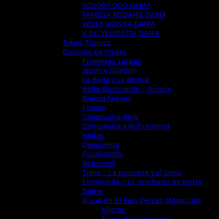
SCOOBY DOO DAMA
FAMILIA ADDAMS DAMA
WILLY WONKA DAMA
V DE VENDETTA DAMA
Trajes Típicos
Cuentos de Hadas
Princesas Largas
Jazmin (Aladin)
La Bella y La Bestia
Bella Durmiente – Aurora
Blanca Nieves
Frozen
Caperucita Roja
Campanita y Robin Hood
Hadas
Cenicienta
Pocahontas
Rapunzel
Tiana – La princesa y el sapo
Esmeralda – El Jorobado de Notre
Dame
Alicia En El Pais De Las Maravillas
Alicias
Reina de Corazones