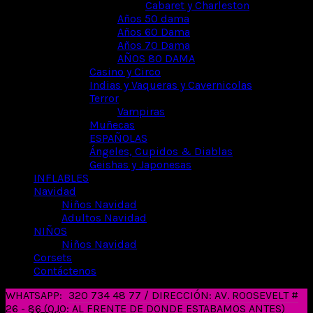
Cabaret y Charleston
Años 50 dama
Años 60 Dama
Años 70 Dama
AÑOS 80 DAMA
Casino y Circo
Indias y Vaqueras y Cavernicolas
Terror
Vampiras
Muñecas
ESPAÑOLAS
Ángeles, Cupidos & Diablas
Geishas y Japonesas
INFLABLES
Navidad
Niños Navidad
Adultos Navidad
NIÑOS
Niños Navidad
Corsets
Contáctenos
WHATSAPP:
320 734 48 77 / DIRECCIÓN: AV. ROOSEVELT #
26 - 86 (OJO: AL FRENTE DE DONDE ESTABAMOS ANTES)