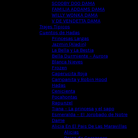
SCOOBY DOO DAMA
FAMILIA ADDAMS DAMA
WILLY WONKA DAMA
V DE VENDETTA DAMA
Trajes Típicos
Cuentos de Hadas
Princesas Largas
Jazmin (Aladin)
La Bella y La Bestia
Bella Durmiente – Aurora
Blanca Nieves
Frozen
Caperucita Roja
Campanita y Robin Hood
Hadas
Cenicienta
Pocahontas
Rapunzel
Tiana – La princesa y el sapo
Esmeralda – El Jorobado de Notre
Dame
Alicia En El Pais De Las Maravillas
Alicias
Reina de Corazones