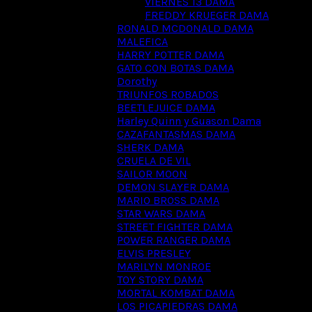
VIERNES 13 DAMA
FREDDY KRUEGER DAMA
RONALD MCDONALD DAMA
MALEFICA
HARRY POTTER DAMA
GATO CON BOTAS DAMA
Dorothy
TRIUNFOS ROBADOS
BEETLEJUICE DAMA
Harley Quinn y Guason Dama
CAZAFANTASMAS DAMA
SHERK DAMA
CRUELA DE VIL
SAILOR MOON
DEMON SLAYER DAMA
MARIO BROSS DAMA
STAR WARS DAMA
STREET FIGHTER DAMA
POWER RANGER DAMA
ELVIS PRESLEY
MARILYN MONROE
TOY STORY DAMA
MORTAL KOMBAT DAMA
LOS PICAPIEDRAS DAMA