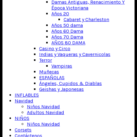
Damas Antiguas, Renacimiento Y
Época Victoriana
Años 20
Cabaret y Charleston
Años 50 dama
Años 60 Dama
Años 70 Dama
AÑOS 80 DAMA
Casino y Circo
Indias y Vaqueras y Cavernicolas
Terror
Vampiras
Muñecas
ESPAÑOLAS
Ángeles, Cupidos & Diablas
Geishas y Japonesas
INFLABLES
Navidad
Niños Navidad
Adultos Navidad
NIÑOS
Niños Navidad
Corsets
Contáctenos