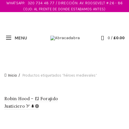
WHATSAPP:
320 734 48 77 / DIRECCIÓN: AV. ROOSEVELT # 26 - 86
(OJO: AL FRENTE DE DONDE ESTABAMOS ANTES)
0
/
£
0.00
Inicio
Productos etiquetados “héroes medievales”
Robin Hood – El Forajido
Justiciero 🏹🌲🟢