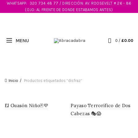
WHATSAPP:
320 734 48 77 / DIRECCIÓN: AV. ROOSEVELT # 26 - 86
(OJO: AL FRENTE DE DONDE ESTABAMOS ANTES)
0
/
£
0.00
Inicio
Productos etiquetados “disfraz”
El Guasón Niño🃏💜
Payaso Terrorífico de Dos
Cabezas 🎭😱