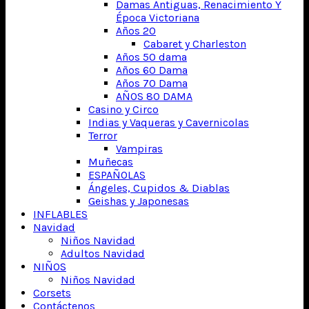
Damas Antiguas, Renacimiento Y
Época Victoriana
Años 20
Cabaret y Charleston
Años 50 dama
Años 60 Dama
Años 70 Dama
AÑOS 80 DAMA
Casino y Circo
Indias y Vaqueras y Cavernicolas
Terror
Vampiras
Muñecas
ESPAÑOLAS
Ángeles, Cupidos & Diablas
Geishas y Japonesas
INFLABLES
Navidad
Niños Navidad
Adultos Navidad
NIÑOS
Niños Navidad
Corsets
Contáctenos