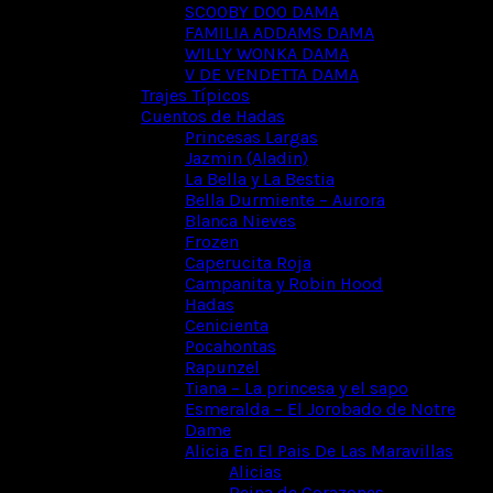
SCOOBY DOO DAMA
FAMILIA ADDAMS DAMA
WILLY WONKA DAMA
V DE VENDETTA DAMA
Trajes Típicos
Cuentos de Hadas
Princesas Largas
Jazmin (Aladin)
La Bella y La Bestia
Bella Durmiente – Aurora
Blanca Nieves
Frozen
Caperucita Roja
Campanita y Robin Hood
Hadas
Cenicienta
Pocahontas
Rapunzel
Tiana – La princesa y el sapo
Esmeralda – El Jorobado de Notre
Dame
Alicia En El Pais De Las Maravillas
Alicias
Reina de Corazones