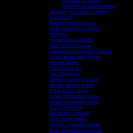
VIERNES 13 DAMA
FREDDY KRUEGER DAMA
RONALD MCDONALD DAMA
MALEFICA
HARRY POTTER DAMA
GATO CON BOTAS DAMA
Dorothy
TRIUNFOS ROBADOS
BEETLEJUICE DAMA
Harley Quinn y Guason Dama
CAZAFANTASMAS DAMA
SHERK DAMA
CRUELA DE VIL
SAILOR MOON
DEMON SLAYER DAMA
MARIO BROSS DAMA
STAR WARS DAMA
STREET FIGHTER DAMA
POWER RANGER DAMA
ELVIS PRESLEY
MARILYN MONROE
TOY STORY DAMA
MORTAL KOMBAT DAMA
LOS PICAPIEDRAS DAMA