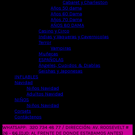
Cabaret y Charleston
Años 50 dama
Años 60 Dama
Años 70 Dama
AÑOS 80 DAMA
Casino y Circo
Indias y Vaqueras y Cavernicolas
Terror
Vampiras
Muñecas
ESPAÑOLAS
Ángeles, Cupidos & Diablas
Geishas y Japonesas
INFLABLES
Navidad
Niños Navidad
Adultos Navidad
NIÑOS
Niños Navidad
Corsets
Contáctenos
WHATSAPP:
320 734 48 77 / DIRECCIÓN: AV. ROOSEVELT #
26 - 86 (OJO: AL FRENTE DE DONDE ESTABAMOS ANTES)