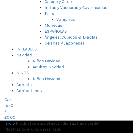
Casino y Circo
Indias y Vaqueras y Cavernicolas
Terror
Vampiras
Muñecas
ESPAÑOLAS
Ángeles, Cupidos & Diablas
Geishas y Japonesas
INFLABLES
Navidad
Niños Navidad
Adultos Navidad
NIÑOS
Niños Navidad
Corsets
Contáctenos
Cart
(
o
)
0
/
£
0.00
Inicio
Productos etiquetados “disfraz hada verde”
Mostrando el único resultado