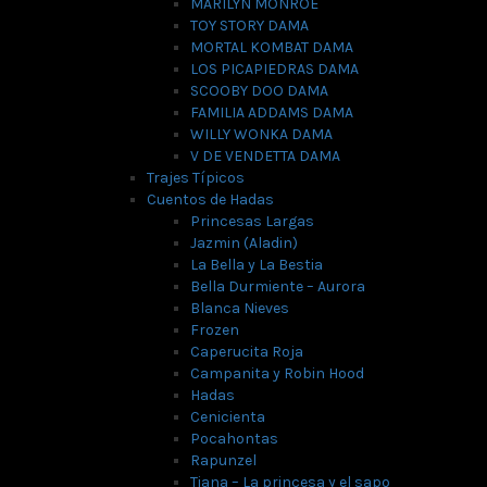
MARILYN MONROE
TOY STORY DAMA
MORTAL KOMBAT DAMA
LOS PICAPIEDRAS DAMA
SCOOBY DOO DAMA
FAMILIA ADDAMS DAMA
WILLY WONKA DAMA
V DE VENDETTA DAMA
Trajes Típicos
Cuentos de Hadas
Princesas Largas
Jazmin (Aladin)
La Bella y La Bestia
Bella Durmiente – Aurora
Blanca Nieves
Frozen
Caperucita Roja
Campanita y Robin Hood
Hadas
Cenicienta
Pocahontas
Rapunzel
Tiana – La princesa y el sapo