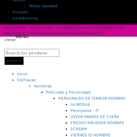
Niños Navidad
Corsets
Contáctenos
WHATSAPP:
320 734 48 77 / DIRECCIÓN: AV. ROOSEVELT # 26 -
86 (OJO: AL FRENTE DE DONDE ESTABAMOS ANTES)
close
Search
Inicio
Disfraces
Hombres
Películas y Personajes
PERSONAJES DE TERROR HOMBRE
LA MONJA
Pennywise – IT
JOVEN MANOS DE TIJERA
FREDDY KRUEGER HOMBRE
SCREAM
VIERNES 13 HOMBRE