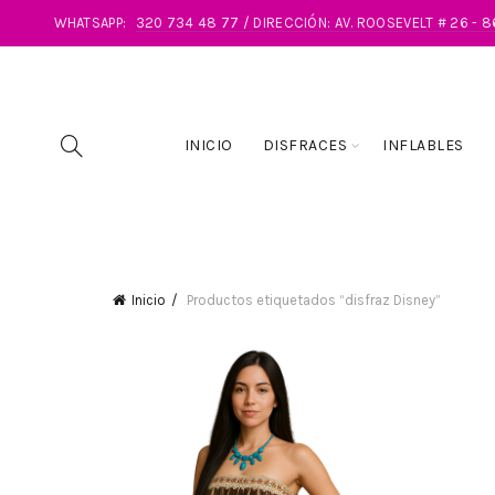
WHATSAPP:
320 734 48 77 / DIRECCIÓN: AV. ROOSEVELT # 26 - 
INICIO
DISFRACES
INFLABLES
Inicio
Productos etiquetados “disfraz Disney”