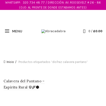
WHATSAPP:
320 734 48 77 / DIRECCIÓN: AV. ROOSEVELT # 26 - 86
(OJO: AL FRENTE DE DONDE ESTABAMOS ANTES)
0
/
£
0.00
Inicio
Productos etiquetados “disfraz calavera pantano”
Calavera del Pantano –
Espíritu Rural 💀🌾🌑