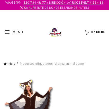
WHATSAPP:
320 734 48 77 / DIRECCIÓN: AV. ROOSEVELT # 26 - 86
(OJO: AL FRENTE DE DONDE ESTABAMOS ANTES)
0
/
£
0.00
Inicio
Productos etiquetados “disfraz animal tierno”