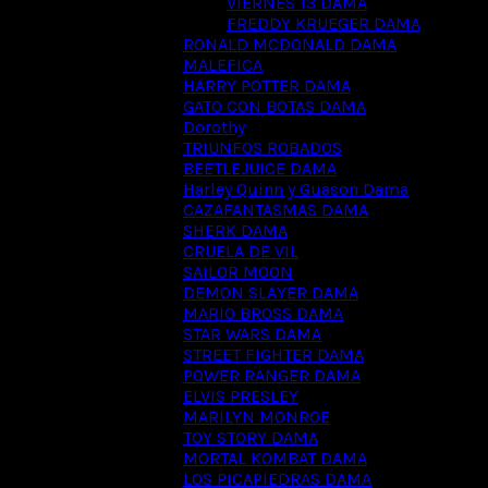
VIERNES 13 DAMA
FREDDY KRUEGER DAMA
RONALD MCDONALD DAMA
MALEFICA
HARRY POTTER DAMA
GATO CON BOTAS DAMA
Dorothy
TRIUNFOS ROBADOS
BEETLEJUICE DAMA
Harley Quinn y Guason Dama
CAZAFANTASMAS DAMA
SHERK DAMA
CRUELA DE VIL
SAILOR MOON
DEMON SLAYER DAMA
MARIO BROSS DAMA
STAR WARS DAMA
STREET FIGHTER DAMA
POWER RANGER DAMA
ELVIS PRESLEY
MARILYN MONROE
TOY STORY DAMA
MORTAL KOMBAT DAMA
LOS PICAPIEDRAS DAMA