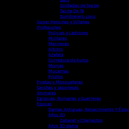
Soldadas de Naipe
Tacita De Té
Sombrerero Loco
Super Heroinas y Villanas
Profesiones
Policias y Ladrones
Militares
Marineras
Arbitro
Azafata
Corredora de Autos
Monjas
Mucamas
Pilotos
Piratas y Mosqueteras
Geishas y Japonesas
Animales
Egipcias, Romanas y Guerreras
Epocas
Damas Antiguas, Renacimiento Y Época
Años 20
Cabaret y Charleston
Años 50 dama