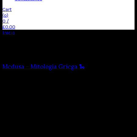
Cart
(
o
)
0
/
£
0.00
Inicio
Productos etiquetados “disfraces de fantasía”
Mostrando los 2 resultados
Medusa – Mitología Griega 🐍