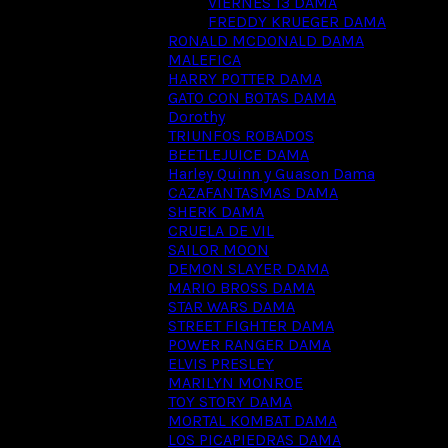
VIERNES 13 DAMA
FREDDY KRUEGER DAMA
RONALD MCDONALD DAMA
MALEFICA
HARRY POTTER DAMA
GATO CON BOTAS DAMA
Dorothy
TRIUNFOS ROBADOS
BEETLEJUICE DAMA
Harley Quinn y Guason Dama
CAZAFANTASMAS DAMA
SHERK DAMA
CRUELA DE VIL
SAILOR MOON
DEMON SLAYER DAMA
MARIO BROSS DAMA
STAR WARS DAMA
STREET FIGHTER DAMA
POWER RANGER DAMA
ELVIS PRESLEY
MARILYN MONROE
TOY STORY DAMA
MORTAL KOMBAT DAMA
LOS PICAPIEDRAS DAMA