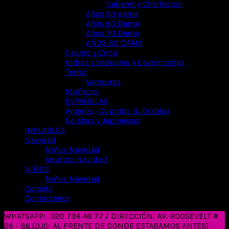
Cabaret y Charleston
Años 50 dama
Años 60 Dama
Años 70 Dama
AÑOS 80 DAMA
Casino y Circo
Indias y Vaqueras y Cavernicolas
Terror
Vampiras
Muñecas
ESPAÑOLAS
Ángeles, Cupidos & Diablas
Geishas y Japonesas
INFLABLES
Navidad
Niños Navidad
Adultos Navidad
NIÑOS
Niños Navidad
Corsets
Contáctenos
WHATSAPP:
320 734 48 77 / DIRECCIÓN: AV. ROOSEVELT #
26 - 86 (OJO: AL FRENTE DE DONDE ESTABAMOS ANTES)