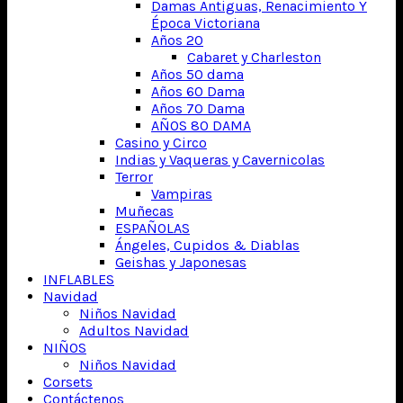
Damas Antiguas, Renacimiento Y
Época Victoriana
Años 20
Cabaret y Charleston
Años 50 dama
Años 60 Dama
Años 70 Dama
AÑOS 80 DAMA
Casino y Circo
Indias y Vaqueras y Cavernicolas
Terror
Vampiras
Muñecas
ESPAÑOLAS
Ángeles, Cupidos & Diablas
Geishas y Japonesas
INFLABLES
Navidad
Niños Navidad
Adultos Navidad
NIÑOS
Niños Navidad
Corsets
Contáctenos