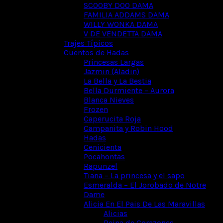
SCOOBY DOO DAMA
FAMILIA ADDAMS DAMA
WILLY WONKA DAMA
V DE VENDETTA DAMA
Trajes Típicos
Cuentos de Hadas
Princesas Largas
Jazmin (Aladin)
La Bella y La Bestia
Bella Durmiente – Aurora
Blanca Nieves
Frozen
Caperucita Roja
Campanita y Robin Hood
Hadas
Cenicienta
Pocahontas
Rapunzel
Tiana – La princesa y el sapo
Esmeralda – El Jorobado de Notre
Dame
Alicia En El Pais De Las Maravillas
Alicias
Reina de Corazones