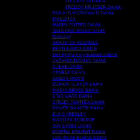
VIERNES 13 DAMA
FREDDY KRUEGER DAMA
RONALD MCDONALD DAMA
MALEFICA
HARRY POTTER DAMA
GATO CON BOTAS DAMA
Dorothy
TRIUNFOS ROBADOS
BEETLEJUICE DAMA
Harley Quinn y Guason Dama
CAZAFANTASMAS DAMA
SHERK DAMA
CRUELA DE VIL
SAILOR MOON
DEMON SLAYER DAMA
MARIO BROSS DAMA
STAR WARS DAMA
STREET FIGHTER DAMA
POWER RANGER DAMA
ELVIS PRESLEY
MARILYN MONROE
TOY STORY DAMA
MORTAL KOMBAT DAMA
LOS PICAPIEDRAS DAMA