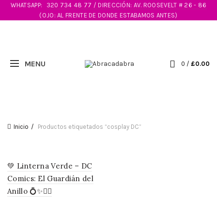
WHATSAPP:
320 734 48 77 / DIRECCIÓN: AV. ROOSEVELT # 26 - 86
(OJO: AL FRENTE DE DONDE ESTABAMOS ANTES)
0
/
£
0.00
Inicio
Productos etiquetados “cosplay DC”
💚 Linterna Verde – DC
Comics: El Guardián del
Anillo 💍✨🦸‍♂️