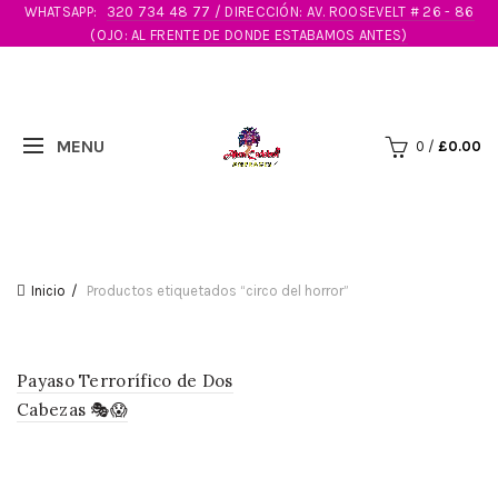
WHATSAPP:
320 734 48 77 / DIRECCIÓN: AV. ROOSEVELT # 26 - 86
(OJO: AL FRENTE DE DONDE ESTABAMOS ANTES)
0
/
£
0.00
Inicio
Productos etiquetados “circo del horror”
Payaso Terrorífico de Dos
Cabezas 🎭😱