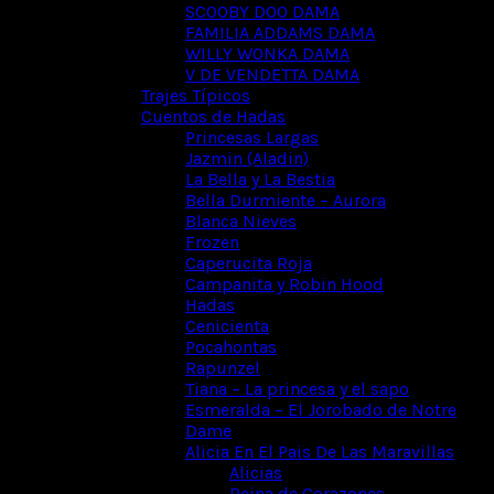
SCOOBY DOO DAMA
FAMILIA ADDAMS DAMA
WILLY WONKA DAMA
V DE VENDETTA DAMA
Trajes Típicos
Cuentos de Hadas
Princesas Largas
Jazmin (Aladin)
La Bella y La Bestia
Bella Durmiente – Aurora
Blanca Nieves
Frozen
Caperucita Roja
Campanita y Robin Hood
Hadas
Cenicienta
Pocahontas
Rapunzel
Tiana – La princesa y el sapo
Esmeralda – El Jorobado de Notre
Dame
Alicia En El Pais De Las Maravillas
Alicias
Reina de Corazones