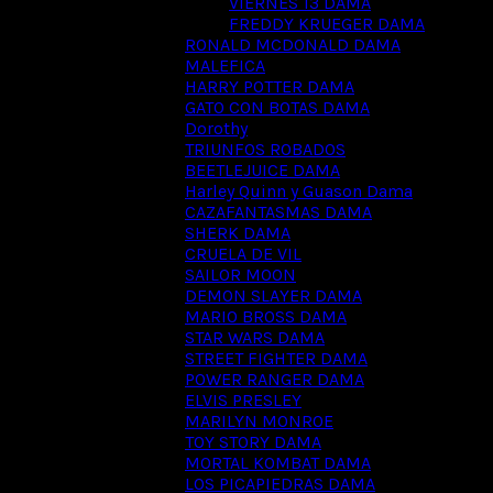
VIERNES 13 DAMA
FREDDY KRUEGER DAMA
RONALD MCDONALD DAMA
MALEFICA
HARRY POTTER DAMA
GATO CON BOTAS DAMA
Dorothy
TRIUNFOS ROBADOS
BEETLEJUICE DAMA
Harley Quinn y Guason Dama
CAZAFANTASMAS DAMA
SHERK DAMA
CRUELA DE VIL
SAILOR MOON
DEMON SLAYER DAMA
MARIO BROSS DAMA
STAR WARS DAMA
STREET FIGHTER DAMA
POWER RANGER DAMA
ELVIS PRESLEY
MARILYN MONROE
TOY STORY DAMA
MORTAL KOMBAT DAMA
LOS PICAPIEDRAS DAMA