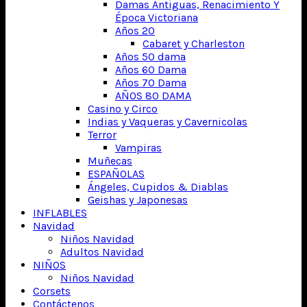
Damas Antiguas, Renacimiento Y
Época Victoriana
Años 20
Cabaret y Charleston
Años 50 dama
Años 60 Dama
Años 70 Dama
AÑOS 80 DAMA
Casino y Circo
Indias y Vaqueras y Cavernicolas
Terror
Vampiras
Muñecas
ESPAÑOLAS
Ángeles, Cupidos & Diablas
Geishas y Japonesas
INFLABLES
Navidad
Niños Navidad
Adultos Navidad
NIÑOS
Niños Navidad
Corsets
Contáctenos