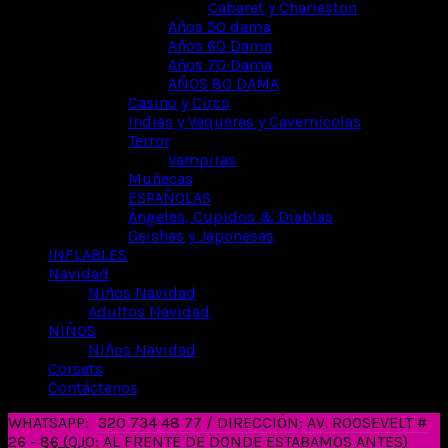
Cabaret y Charleston
Años 50 dama
Años 60 Dama
Años 70 Dama
AÑOS 80 DAMA
Casino y Circo
Indias y Vaqueras y Cavernicolas
Terror
Vampiras
Muñecas
ESPAÑOLAS
Ángeles, Cupidos & Diablas
Geishas y Japonesas
INFLABLES
Navidad
Niños Navidad
Adultos Navidad
NIÑOS
Niños Navidad
Corsets
Contáctenos
WHATSAPP:
320 734 48 77 / DIRECCIÓN: AV. ROOSEVELT #
26 - 86 (OJO: AL FRENTE DE DONDE ESTABAMOS ANTES)