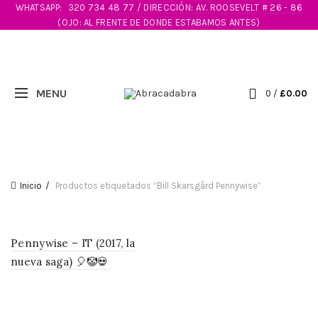
WHATSAPP:
320 734 48 77 / DIRECCIÓN: AV. ROOSEVELT # 26 - 86
(OJO: AL FRENTE DE DONDE ESTABAMOS ANTES)
0
/
£
0.00
Inicio
Productos etiquetados “Bill Skarsgård Pennywise”
Pennywise – IT (2017, la
nueva saga) 🎈🤡💀