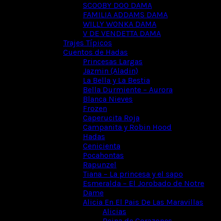
SCOOBY DOO DAMA
FAMILIA ADDAMS DAMA
WILLY WONKA DAMA
V DE VENDETTA DAMA
Trajes Típicos
Cuentos de Hadas
Princesas Largas
Jazmin (Aladin)
La Bella y La Bestia
Bella Durmiente – Aurora
Blanca Nieves
Frozen
Caperucita Roja
Campanita y Robin Hood
Hadas
Cenicienta
Pocahontas
Rapunzel
Tiana – La princesa y el sapo
Esmeralda – El Jorobado de Notre
Dame
Alicia En El Pais De Las Maravillas
Alicias
Reina de Corazones