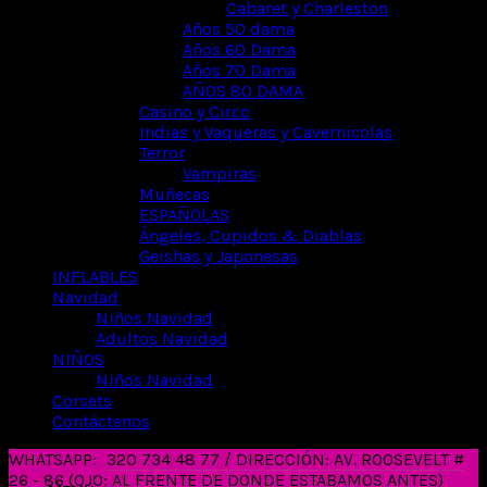
Cabaret y Charleston
Años 50 dama
Años 60 Dama
Años 70 Dama
AÑOS 80 DAMA
Casino y Circo
Indias y Vaqueras y Cavernicolas
Terror
Vampiras
Muñecas
ESPAÑOLAS
Ángeles, Cupidos & Diablas
Geishas y Japonesas
INFLABLES
Navidad
Niños Navidad
Adultos Navidad
NIÑOS
Niños Navidad
Corsets
Contáctenos
WHATSAPP:
320 734 48 77 / DIRECCIÓN: AV. ROOSEVELT #
26 - 86 (OJO: AL FRENTE DE DONDE ESTABAMOS ANTES)