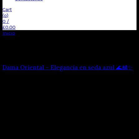
Cart
(
o
)
0
/
£
0.00
Inicio
Productos etiquetados “azul”
Mostrando los 3 resultados
Dama Oriental – Elegancia en seda azul 🌊🎎✨